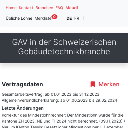
Home
Kontakt
Branchen
FAQ
Aktuell
0
Übliche Löhne
Merkliste
DE
FR
IT
GAV in der Schweizerischen
Gebäudetechnikbranche
Vertragsdaten
Merken
Gesamtarbeitsvertrag:
ab 01.01.2023
bis 31.12.2023
Allgemeinverbindlicherklärung:
ab 01.06.2023
bis 29.02.2024
Letzte Änderungen
Korrektur des Mindestlohnrechner: Der Mindestlohn wurde für die
Kantone ZH 2023, NE und TI 2024 nicht berechnet. (09.11.2023) /
Neu im Kanton Tessin: Gesetzlicher Mindestlohn per 1. Dezember