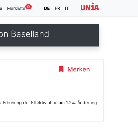
0
e
Merkliste
DE
FR
IT
on Baselland
Merken
nd Erhöhung der Effektivlöhne um 1.2%. Änderung