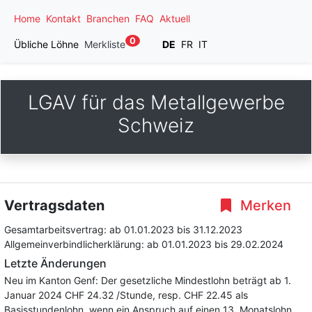
Home
Kontakt
Branchen
FAQ
Aktuell
0
Übliche Löhne
Merkliste
DE
FR
IT
LGAV für das Metallgewerbe
Schweiz
Vertragsdaten
Merken
Gesamtarbeitsvertrag:
ab 01.01.2023
bis 31.12.2023
Allgemeinverbindlicherklärung:
ab 01.01.2023
bis 29.02.2024
Letzte Änderungen
Neu im Kanton Genf: Der gesetzliche Mindestlohn beträgt ab 1.
Januar 2024 CHF 24.32 /Stunde, resp. CHF 22.45 als
Basisstundenlohn, wenn ein Anspruch auf einen 13. Monatslohn