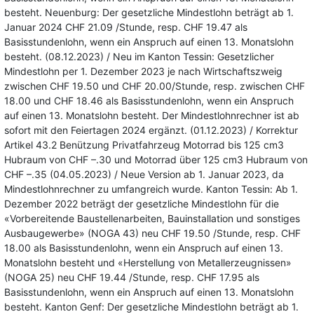
besteht. Neuenburg: Der gesetzliche Mindestlohn beträgt ab 1.
Januar 2024 CHF 21.09 /Stunde, resp. CHF 19.47 als
Basisstundenlohn, wenn ein Anspruch auf einen 13. Monatslohn
besteht. (08.12.2023) / Neu im Kanton Tessin: Gesetzlicher
Mindestlohn per 1. Dezember 2023 je nach Wirtschaftszweig
zwischen CHF 19.50 und CHF 20.00/Stunde, resp. zwischen CHF
18.00 und CHF 18.46 als Basisstundenlohn, wenn ein Anspruch
auf einen 13. Monatslohn besteht. Der Mindestlohnrechner ist ab
sofort mit den Feiertagen 2024 ergänzt. (01.12.2023) / Korrektur
Artikel 43.2 Benützung Privatfahrzeug Motorrad bis 125 cm3
Hubraum von CHF –.30 und Motorrad über 125 cm3 Hubraum von
CHF –.35 (04.05.2023) / Neue Version ab 1. Januar 2023, da
Mindestlohnrechner zu umfangreich wurde. Kanton Tessin: Ab 1.
Dezember 2022 beträgt der gesetzliche Mindestlohn für die
«Vorbereitende Baustellenarbeiten, Bauinstallation und sonstiges
Ausbaugewerbe» (NOGA 43) neu CHF 19.50 /Stunde, resp. CHF
18.00 als Basisstundenlohn, wenn ein Anspruch auf einen 13.
Monatslohn besteht und «Herstellung von Metallerzeugnissen»
(NOGA 25) neu CHF 19.44 /Stunde, resp. CHF 17.95 als
Basisstundenlohn, wenn ein Anspruch auf einen 13. Monatslohn
besteht. Kanton Genf: Der gesetzliche Mindestlohn beträgt ab 1.