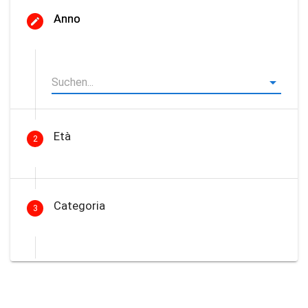
Anno
Età
2
Categoria
3