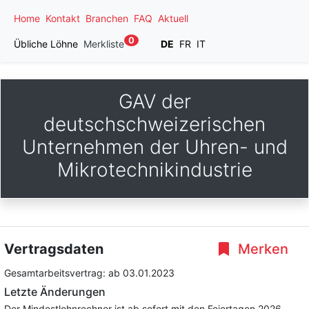
Home
Kontakt
Branchen
FAQ
Aktuell
0
Übliche Löhne
Merkliste
DE
FR
IT
GAV der
deutschschweizerischen
Unternehmen der Uhren- und
Mikrotechnikindustrie
Vertragsdaten
Merken
Gesamtarbeitsvertrag:
ab 03.01.2023
Letzte Änderungen
Der Mindestlohnrechner ist ab sofort mit den Feiertagen 2026