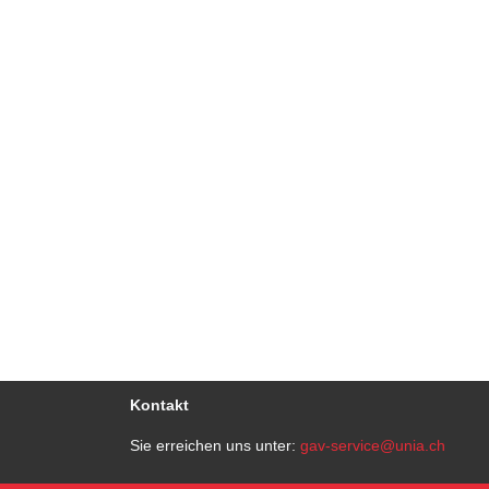
Kontakt
Sie erreichen uns unter:
gav-service@unia.ch