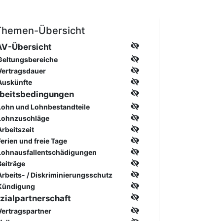
Themen-Übersicht
V-Übersicht
Geltungsbereiche
Vertragsdauer
Auskünfte
beitsbedingungen
Lohn und Lohnbestandteile
Lohnzuschläge
Arbeitszeit
Ferien und freie Tage
Lohnausfallentschädigungen
Beiträge
Arbeits- / Diskriminierungsschutz
Kündigung
zialpartnerschaft
Vertragspartner