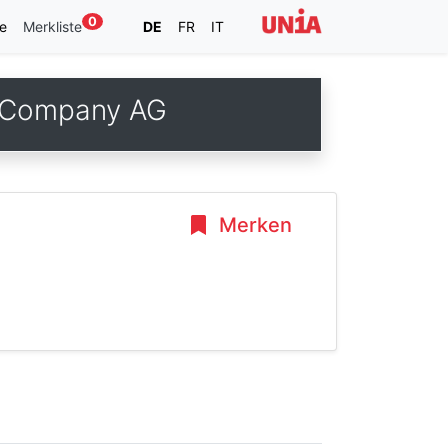
0
e
Merkliste
DE
FR
IT
y Company AG
Merken