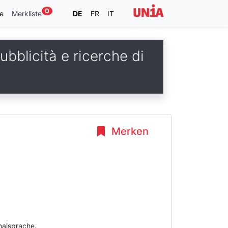
0
e
Merkliste
DE
FR
IT
ubblicità e ricerche di
Merken
inalsprache.