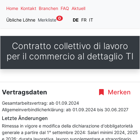
Home
Kontakt
Branchen
FAQ
Aktuell
0
Übliche Löhne
Merkliste
DE
FR
IT
Contratto collettivo di lavoro
per il commercio al dettaglio TI
Vertragsdaten
Merken
Gesamtarbeitsvertrag:
ab 01.09.2024
Allgemeinverbindlicherklärung:
ab 01.09.2024
bis 30.06.2027
Letzte Änderungen
Rimessa in vigore e modifica della dichiarazione d'obbligatorietà
generale a partire dal 1° settembre 2024: Salari minimi 2024, 2025
e 2026; durata lavorativa, lavoro supplementare e straordinario,