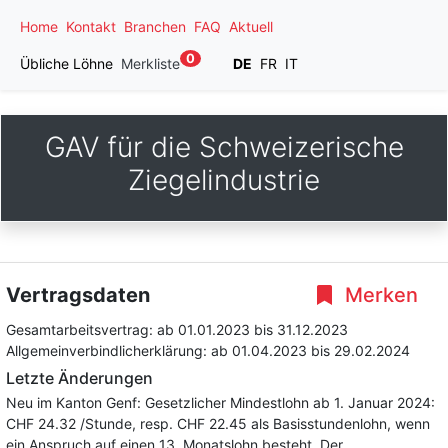
Home
Kontakt
Branchen
FAQ
Aktuell
0
Übliche Löhne
Merkliste
DE
FR
IT
GAV für die Schweizerische
Ziegelindustrie
Vertragsdaten
Merken
Gesamtarbeitsvertrag:
ab 01.01.2023
bis 31.12.2023
Allgemeinverbindlicherklärung:
ab 01.04.2023
bis 29.02.2024
Letzte Änderungen
Neu im Kanton Genf: Gesetzlicher Mindestlohn ab 1. Januar 2024:
CHF 24.32 /Stunde, resp. CHF 22.45 als Basisstundenlohn, wenn
ein Anspruch auf einen 13. Monatslohn besteht. Der