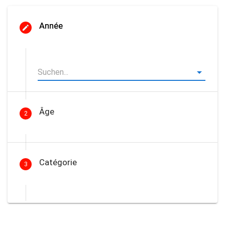
Année
Âge
2
Catégorie
3